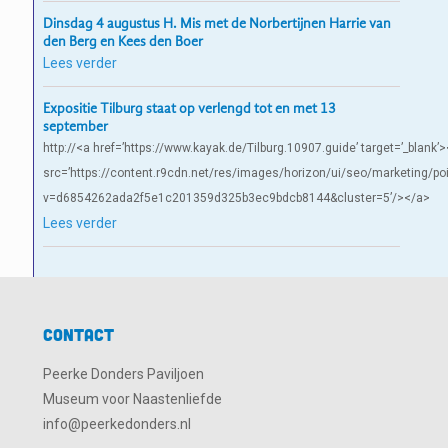
Dinsdag 4 augustus H. Mis met de Norbertijnen Harrie van
den Berg en Kees den Boer
Lees verder
Expositie Tilburg staat op verlengd tot en met 13
september
http://<a href=’https://www.kayak.de/Tilburg.10907.guide’ target=’_blank’
src=’https://content.r9cdn.net/res/images/horizon/ui/seo/marketin
v=d6854262ada2f5e1c201359d325b3ec9bdcb8144&cluster=5’/></a>
Lees verder
Contact
Peerke Donders Paviljoen
Museum voor Naastenliefde
info@peerkedonders.nl