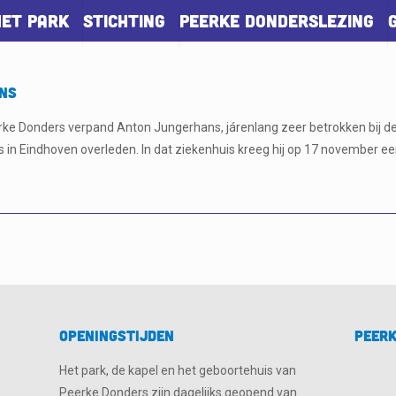
Het park
Stichting
Peerke Donderslezing
ans
rke Donders verpand Anton Jungerhans, járenlang zeer betrokken bij de 
in Eindhoven overleden. In dat ziekenhuis kreeg hij op 17 november e
Openingstijden
Peerk
Het park, de kapel en het geboortehuis van
Peerke Donders zijn dagelijks geopend van