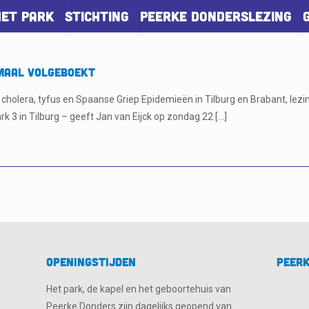
Het park
Stichting
Peerke Donderslezing
emaal volgeboekt
 cholera, tyfus en Spaanse Griep Epidemieën in Tilburg en Brabant, lezi
k 3 in Tilburg – geeft Jan van Eijck op zondag 22
[…]
Openingstijden
Peerk
Het park, de kapel en het geboortehuis van
Peerke Donders zijn dagelijks geopend van