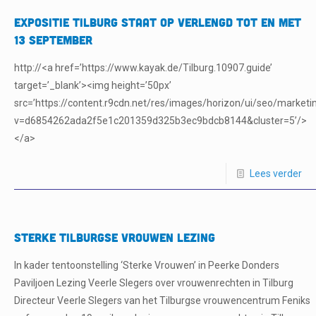
Expositie Tilburg staat op verlengd tot en met
13 september
http://<a href=’https://www.kayak.de/Tilburg.10907.guide’
target=’_blank’><img height=’50px’
src=’https://content.r9cdn.net/res/images/horizon/ui/seo/ma
v=d6854262ada2f5e1c201359d325b3ec9bdcb8144&cluster=5’/>
</a>
Lees verder
Sterke Tilburgse Vrouwen Lezing
In kader tentoonstelling ‘Sterke Vrouwen’ in Peerke Donders
Paviljoen Lezing Veerle Slegers over vrouwenrechten in Tilburg
Directeur Veerle Slegers van het Tilburgse vrouwencentrum Feniks