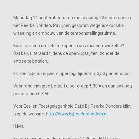
Maandag 14 september tot en met dinsdag 22 september is
het Peerke Donders Paviljoen gesloten wegens expositie
wisseling en ombouw van de tentoonstellingsruimte.
Komt u alleen om iets te kopen in ons museumwinkeltje?
Dat kan, uiteraard tijdens de openingstijden, zonder de
entree te betalen.
Entree tijdens reguliere openingstijden is € 3,50 per persoon.
Voor rondleidingen betaalt u per groep € 30,= en dan ook nog
per persoon € 3,50.
Voor Eet- en Feestgelegenheid Café Bij Peerke Donders kijkt
u op de website:
http://www.bijpeerkedonders.nl
H.Mis –
Eerste dinsdag van de maand om 14.30 uur H.Mis in de